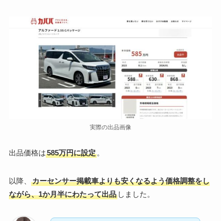
実際の出品画像
出品価格は
585万円に設定
。
以降、
カーセンサー掲載車よりも安くなるよう価格調整をし
ながら、1か月半にわたって出品
しました。