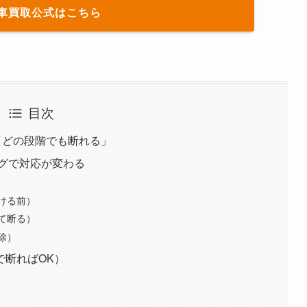
A車買取公式はこちら
目次
「どの段階でも断れる」
ングで対応が変わる
ける前）
て断る）
除）
で断ればOK）