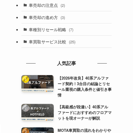
車売却の注意点
(2)
車売却の進め方
(3)
車種別リセール戦略
(7)
車買取サービス比較
(25)
人気記事
【2026年改良】40系アルファ
ード契約！3台目の結論とリセ
ール重視の購入条件と値引き事
情
【高級感が段違い】40系アル
ファードにおすすめのフロアマ
ットを現オーナーが解説
MOTA車買取の流れをわかりや