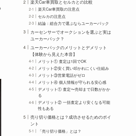
楽天Car車買取とセルカとの比較
め
楽天Car車買取の注意点
セルカの注意点
結論：総合力で選ぶならユーカーパック
カーセンサーでオークションを選ぶと実は
ユーカーパック？
ユーカーパックのメリットとデメリット
【体験から見えた本音】
メリット① 査定は1回でOK
メリット②安く買い叩かれにくい仕組み
メリット③営業電話がゼロ
メリット④ 個人情報が守られる安心感
デメリット① 査定〜売却まで日数がかか
る
デメリット② 一括査定より安くなる可能
性もある
売り切り価格とは？成功させるためのポイ
ント
「売り切り価格」とは？