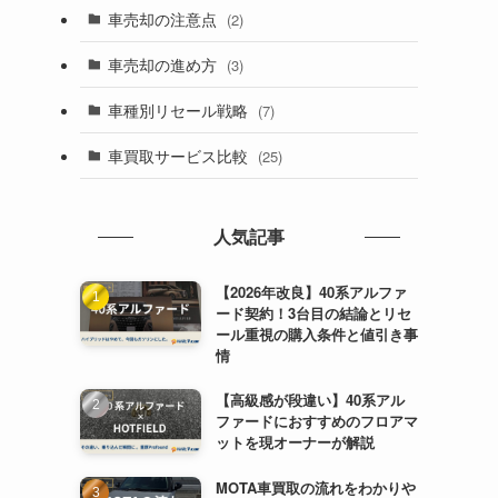
車売却の注意点
(2)
車売却の進め方
(3)
車種別リセール戦略
(7)
車買取サービス比較
(25)
人気記事
【2026年改良】40系アルファ
ード契約！3台目の結論とリセ
ール重視の購入条件と値引き事
情
【高級感が段違い】40系アル
ファードにおすすめのフロアマ
ットを現オーナーが解説
MOTA車買取の流れをわかりや