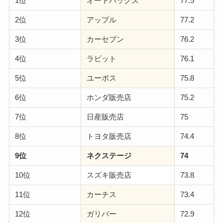
1位
オートバックス
77.5
2位
アップル
77.2
3位
カーセブン
76.2
4位
ラビット
76.1
5位
ユーポス
75.8
6位
ホンダ販売店
75.2
7位
日産販売店
75
8位
トヨタ販売店
74.4
9位
ネクステージ
74
10位
スズキ販売店
73.8
11位
カーチス
73.4
12位
ガリバー
72.9