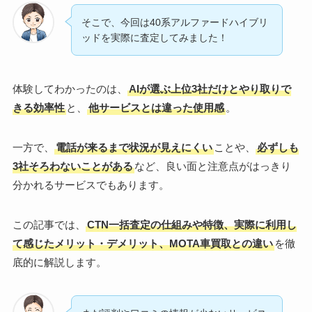
そこで、今回は40系アルファードハイブリ
ッドを実際に査定してみました！
体験してわかったのは、
AIが選ぶ上位3社だけとやり取りで
きる効率性
と、
他サービスとは違った使用感
。
一方で、
電話が来るまで状況が見えにくい
ことや、
必ずしも
3社そろわないことがある
など、良い面と注意点がはっきり
分かれるサービスでもあります。
この記事では、
CTN一括査定の仕組みや特徴、実際に利用し
て感じたメリット・デメリット、MOTA車買取との違い
を徹
底的に解説します。