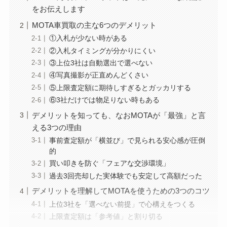
をお伝えします
MOTA車買取の主な6つのデメリット
①入札が少ない時がある
②入札タイミングが分かりにくい
③上位3社は自動選出で選べない
④写真撮影が正直めんどくさい
⑤上限査定額に期待しすぎるとガッカリする
⑥3社だけでは物足りない時もある
デメリットを知っても、なおMOTAが「最強」と言
える3つの理由
事前査定額が「横並び」で見られる安心感が圧倒
的
買い叩きを防ぐ「フェアな交渉環境」
過去3回売却した実体験でも安定して高額だった
デメリットを理解してMOTAを使うための3つのコツ
上位3社を「選べない前提」で心構えをつくる
上限査定額は「参考値」と割り切る