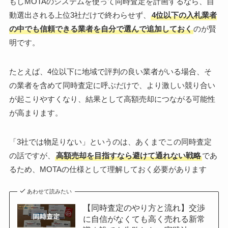
もしMOTAのシステムを使って同時査定を計画するなら、自
動選出される上位3社だけで終わらせず、
4位以下の入札業者
の中でも信頼できる業者を自分で選んで追加しておく
のが賢
明です。
たとえば、4位以下に地域で評判の良い業者がいる場合、そ
の業者を含めて同時査定に呼ぶだけで、より激しい競り合い
が起こりやすくなり、結果として高額売却につながる可能性
が高まります。
「3社では物足りない」というのは、あくまでこの同時査定
の話ですが、
高額売却を目指すなら避けて通れない戦略
であ
るため、MOTAの仕様として理解しておく必要があります
あわせて読みたい
【同時査定のやり方と流れ】交渉
に自信がなくても高く売れる新常